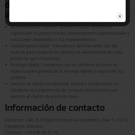
distribuidor de metrologia
industrial Pamplona
Asesoramiento experto: Nuestro equipo altamente
capacitado te proporcionará asesoramiento personalizado y
soluciones adaptadas a tus requerimientos.
Calidad garantizada: Trabajamos directamente con las
marcas para asegurar la calidad y la autenticidad de cada
producto que ofrecemos.
Entrega rápida: Contamos con un eficiente sistema de
logística para garantizar la entrega rápida y segura de tus
pedidos.
Servicio al cliente excepcional: Nuestro compromiso es
brindarte una experiencia de compra satisfactoria y un
servicio al cliente de primera clase.
Información de contacto
Dirección: Calle B (Polígono Industrial Landaben), Nav 1, 31012
Pamplona, Navarra.
Teléfono: +34 948 30 27 72