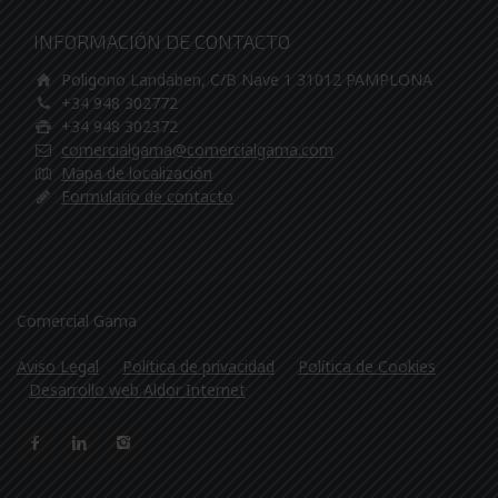
INFORMACIÓN DE CONTACTO
Poligono Landaben, C/B Nave 1 31012 PAMPLONA
+34 948 302772
+34 948 302372
comercialgama@comercialgama.com
Mapa de localización
Formulario de contacto
Comercial Gama
Aviso Legal
Política de privacidad
Política de Cookies
Desarrollo web Aldor Internet