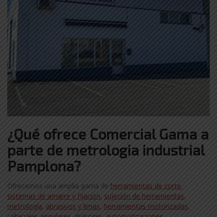
¿Qué ofrece Comercial Gama a
parte de metrologia industrial
Pamplona?
Ofrecemos una amplia gama de
herramientas de corte,
sistemas de amarre y fijación
,
sujeción de herramientas
,
metrología
,
abrasivos y limas
,
herramientas motorizadas
,
cabezales angulares
,
divisores
,
automatizaciones
,