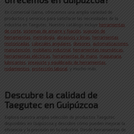
En Comercial Gama, ofrecemos una amplia variedad de
productos y servicios para satisfacer las necesidades de la
industria en Taegutec. Nuestro catálogo incluye
herramientas
de corte,
sistemas de amarre y fijación
,
sujeción de
herramientas
,
metrología
,
abrasivos y limas
,
herramientas
motorizadas
,
cabezales angulares
,
divisores
,
automatizaciones
,
manutención
,
mobiliario industrial
,
herramientas neumáticas
,
herramientas eléctricas
,
herramientas de mano
,
maquinaria
,
lubricantes
,
preajuste y equilibrado de herramientas
,
rodamientos
,
protección laboral
, y mucho más.
Descubre la calidad de
Taegutec en Guipúzcoa
Explora nuestra amplia selección de productos Taegutec
disponibles en Guipúzcoa y descubre cómo pueden mejorar la
eficiencia y la precisión en tu industria. Desde herramientas de