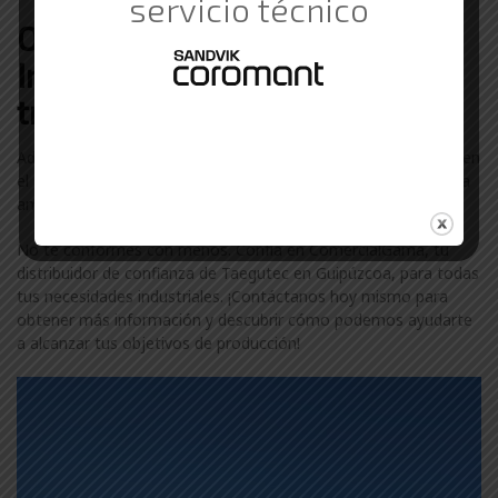
servicio técnico
Otras marcas de Suministros
Industriales con las que
trabajamos en Guipúzcoa
Además de Taegutec, colaboramos con otras marcas líderes en
el sector industrial en Guipúzcoa. Descubre más sobre nuestra
amplia gama de marcas visitando nuestra
página de marcas
.
No te conformes con menos. Confía en ComercialGama, tu
distribuidor de confianza de Taegutec en Guipúzcoa, para todas
tus necesidades industriales. ¡Contáctanos hoy mismo para
obtener más información y descubrir cómo podemos ayudarte
a alcanzar tus objetivos de producción!