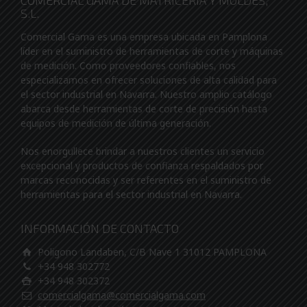
COMERCIAL GAMA DE MATRICERIA Y MOLDES,
S.L.
Comercial Gama es una empresa ubicada en Pamplona
líder en el suministro de herramientas de corte y máquinas
de medición. Como proveedores confiables, nos
especializamos en ofrecer soluciones de alta calidad para
el sector industrial en Navarra. Nuestro amplio catálogo
abarca desde herramientas de corte de precisión hasta
equipos de medición de última generación.
Nos enorgullece brindar a nuestros clientes un servicio
excepcional y productos de confianza respaldados por
marcas reconocidas y ser referentes en el suministro de
herramientas para el sector industrial en Navarra.
INFORMACIÓN DE CONTACTO
Poligono Landaben, C/B Nave 1 31012 PAMPLONA
+34 948 302772
+34 948 302372
comercialgama@comercialgama.com