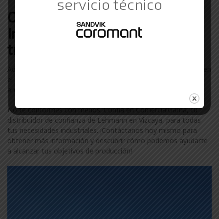
servicio técnico
Otras marcas de Suministros
Industriales con las que
trabajamos en Vizcaya
Además de Lehmann, colaboramos con otras marcas líderes en
el sector industrial en Vizcaya. Descubre más sobre nuestra
amplia gama de marcas visitando nuestra
página de marcas
.
No te conformes con menos. Confía en ComercialGama, tu
distribuidor de confianza de Lehmann en Vizcaya, para todas
tus necesidades industriales. ¡Contáctanos hoy mismo para
obtener más información y descubrir cómo podemos ayudarte
a alcanzar tus objetivos de producción!