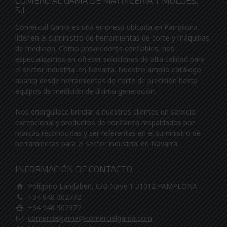
COMERCIAL GAMA DE MATRICERIA Y MOLDES,
S.L.
Comercial Gama es una empresa ubicada en Pamplona
líder en el suministro de herramientas de corte y máquinas
de medición. Como proveedores confiables, nos
especializamos en ofrecer soluciones de alta calidad para
el sector industrial en Navarra. Nuestro amplio catálogo
abarca desde herramientas de corte de precisión hasta
equipos de medición de última generación.
Nos enorgullece brindar a nuestros clientes un servicio
excepcional y productos de confianza respaldados por
marcas reconocidas y ser referentes en el suministro de
herramientas para el sector industrial en Navarra.
INFORMACIÓN DE CONTACTO
Poligono Landaben, C/B Nave 1 31012 PAMPLONA
+34 948 302772
+34 948 302372
comercialgama@comercialgama.com