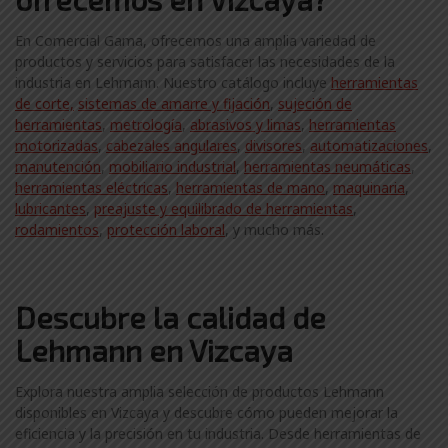
En Comercial Gama, ofrecemos una amplia variedad de
productos y servicios para satisfacer las necesidades de la
industria en Lehmann. Nuestro catálogo incluye
herramientas
de corte,
sistemas de amarre y fijación
,
sujeción de
herramientas
,
metrología
,
abrasivos y limas
,
herramientas
motorizadas
,
cabezales angulares
,
divisores
,
automatizaciones
,
manutención
,
mobiliario industrial
,
herramientas neumáticas
,
herramientas eléctricas
,
herramientas de mano
,
maquinaria
,
lubricantes
,
preajuste y equilibrado de herramientas
,
rodamientos
,
protección laboral
, y mucho más.
Descubre la calidad de
Lehmann en Vizcaya
Explora nuestra amplia selección de productos Lehmann
disponibles en Vizcaya y descubre cómo pueden mejorar la
eficiencia y la precisión en tu industria. Desde herramientas de