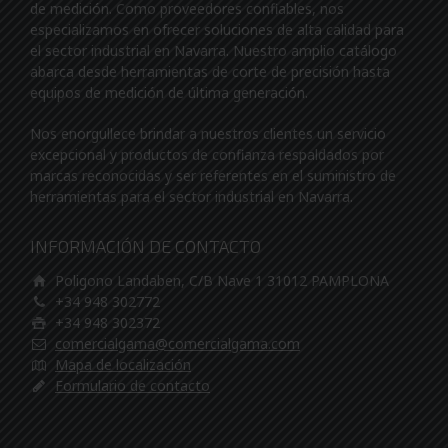
de medición. Como proveedores confiables, nos
especializamos en ofrecer soluciones de alta calidad para
el sector industrial en Navarra. Nuestro amplio catálogo
abarca desde herramientas de corte de precisión hasta
equipos de medición de última generación.
Nos enorgullece brindar a nuestros clientes un servicio
excepcional y productos de confianza respaldados por
marcas reconocidas y ser referentes en el suministro de
herramientas para el sector industrial en Navarra.
INFORMACIÓN DE CONTACTO
Poligono Landaben, C/B Nave 1 31012 PAMPLONA
+34 948 302772
+34 948 302372
comercialgama@comercialgama.com
Mapa de localización
Formulario de contacto