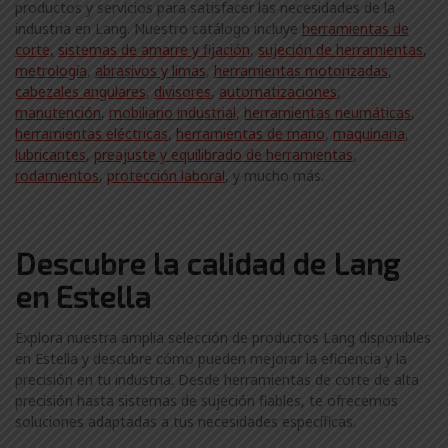
productos y servicios para satisfacer las necesidades de la
industria en Lang. Nuestro catálogo incluye
herramientas de
corte,
sistemas de amarre y fijación
,
sujeción de herramientas
,
metrología
,
abrasivos y limas
,
herramientas motorizadas
,
cabezales angulares
,
divisores
,
automatizaciones
,
manutención
,
mobiliario industrial
,
herramientas neumáticas
,
herramientas eléctricas
,
herramientas de mano
,
maquinaria
,
lubricantes
,
preajuste y equilibrado de herramientas
,
rodamientos
,
protección laboral
, y mucho más.
Descubre la calidad de Lang
en Estella
Explora nuestra amplia selección de productos Lang disponibles
en Estella y descubre cómo pueden mejorar la eficiencia y la
precisión en tu industria. Desde herramientas de corte de alta
precisión hasta sistemas de sujeción fiables, te ofrecemos
soluciones adaptadas a tus necesidades específicas.