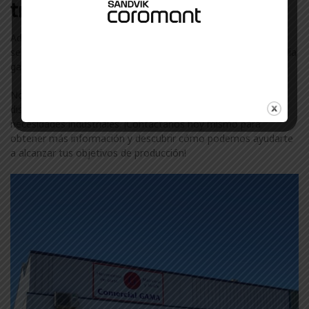
trabajamos en Estella
Además de Lang, colaboramos con otras marcas líderes en el
sector industrial en Estella. Descubre más sobre nuestra amplia
gama de marcas visitando nuestra
página de marcas
.
No te conformes con menos. Confía en ComercialGama, tu
distribuidor de confianza de Lang en Estella, para todas tus
necesidades industriales. ¡Contáctanos hoy mismo para
obtener más información y descubrir cómo podemos ayudarte
a alcanzar tus objetivos de producción!