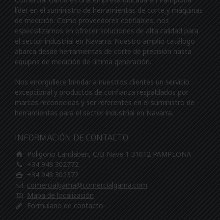
líder en el suministro de herramientas de corte y máquinas
de medición. Como proveedores confiables, nos
especializamos en ofrecer soluciones de alta calidad para
el sector industrial en Navarra. Nuestro amplio catálogo
abarca desde herramientas de corte de precisión hasta
equipos de medición de última generación.
Nos enorgullece brindar a nuestros clientes un servicio
excepcional y productos de confianza respaldados por
marcas reconocidas y ser referentes en el suministro de
herramientas para el sector industrial en Navarra.
INFORMACIÓN DE CONTACTO
Poligono Landaben, C/B Nave 1 31012 PAMPLONA
+34 948 302772
+34 948 302372
comercialgama@comercialgama.com
Mapa de localización
Formulario de contacto