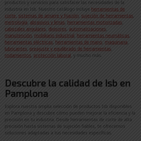
productos y servicios para satisfacer las necesidades de la
industria en Isb. Nuestro catálogo incluye
herramientas de
corte,
sistemas de amarre y fijación
,
sujeción de herramientas
,
metrología
,
abrasivos y limas
,
herramientas motorizadas
,
cabezales angulares
,
divisores
,
automatizaciones
,
manutención
,
mobiliario industrial
,
herramientas neumáticas
,
herramientas eléctricas
,
herramientas de mano
,
maquinaria
,
lubricantes
,
preajuste y equilibrado de herramientas
,
rodamientos
,
protección laboral
, y mucho más.
Descubre la calidad de Isb en
Pamplona
Explora nuestra amplia selección de productos Isb disponibles
en Pamplona y descubre cómo pueden mejorar la eficiencia y la
precisión en tu industria. Desde herramientas de corte de alta
precisión hasta sistemas de sujeción fiables, te ofrecemos
soluciones adaptadas a tus necesidades específicas.