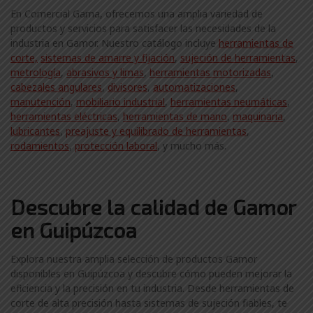
En Comercial Gama, ofrecemos una amplia variedad de
productos y servicios para satisfacer las necesidades de la
industria en Gamor. Nuestro catálogo incluye
herramientas de
corte,
sistemas de amarre y fijación
,
sujeción de herramientas
,
metrología
,
abrasivos y limas
,
herramientas motorizadas
,
cabezales angulares
,
divisores
,
automatizaciones
,
manutención
,
mobiliario industrial
,
herramientas neumáticas
,
herramientas eléctricas
,
herramientas de mano
,
maquinaria
,
lubricantes
,
preajuste y equilibrado de herramientas
,
rodamientos
,
protección laboral
, y mucho más.
Descubre la calidad de Gamor
en Guipúzcoa
Explora nuestra amplia selección de productos Gamor
disponibles en Guipúzcoa y descubre cómo pueden mejorar la
eficiencia y la precisión en tu industria. Desde herramientas de
corte de alta precisión hasta sistemas de sujeción fiables, te