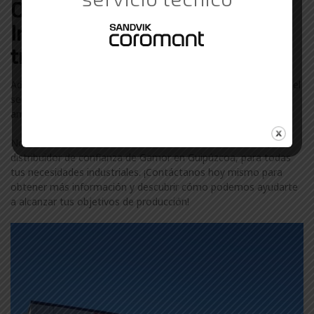
Otras marcas de Suministros
Industriales con las que
trabajamos en Guipúzcoa
Además de Gamor, colaboramos con otras marcas líderes en el
sector industrial en Guipúzcoa. Descubre más sobre nuestra
amplia gama de marcas visitando nuestra
página de marcas
.
No te conformes con menos. Confía en ComercialGama, tu
distribuidor de confianza de Gamor en Guipúzcoa, para todas
tus necesidades industriales. ¡Contáctanos hoy mismo para
obtener más información y descubrir cómo podemos ayudarte
a alcanzar tus objetivos de producción!