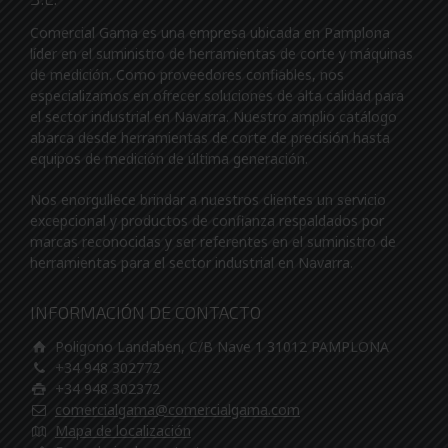
Comercial Gama es una empresa ubicada en Pamplona
líder en el suministro de herramientas de corte y máquinas
de medición. Como proveedores confiables, nos
especializamos en ofrecer soluciones de alta calidad para
el sector industrial en Navarra. Nuestro amplio catálogo
abarca desde herramientas de corte de precisión hasta
equipos de medición de última generación.
Nos enorgullece brindar a nuestros clientes un servicio
excepcional y productos de confianza respaldados por
marcas reconocidas y ser referentes en el suministro de
herramientas para el sector industrial en Navarra.
INFORMACIÓN DE CONTACTO
Poligono Landaben, C/B Nave 1 31012 PAMPLONA
+34 948 302772
+34 948 302372
comercialgama@comercialgama.com
Mapa de localización