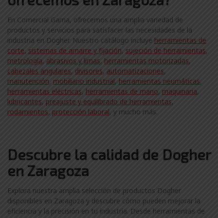
En Comercial Gama, ofrecemos una amplia variedad de
productos y servicios para satisfacer las necesidades de la
industria en Dogher. Nuestro catálogo incluye
herramientas de
corte,
sistemas de amarre y fijación
,
sujeción de herramientas
,
metrología
,
abrasivos y limas
,
herramientas motorizadas
,
cabezales angulares
,
divisores
,
automatizaciones
,
manutención
,
mobiliario industrial
,
herramientas neumáticas
,
herramientas eléctricas
,
herramientas de mano
,
maquinaria
,
lubricantes
,
preajuste y equilibrado de herramientas
,
rodamientos
,
protección laboral
, y mucho más.
Descubre la calidad de Dogher
en Zaragoza
Explora nuestra amplia selección de productos Dogher
disponibles en Zaragoza y descubre cómo pueden mejorar la
eficiencia y la precisión en tu industria. Desde herramientas de