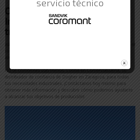
servicio técnico
Otras marcas de Suministros
Industriales con las que
trabajamos en Zaragoza
Además de Dogher, colaboramos con otras marcas líderes en el
sector industrial en Zaragoza. Descubre más sobre nuestra
amplia gama de marcas visitando nuestra
página de marcas
.
No te conformes con menos. Confía en ComercialGama, tu
distribuidor de confianza de Dogher en Zaragoza, para todas
tus necesidades industriales. ¡Contáctanos hoy mismo para
obtener más información y descubrir cómo podemos ayudarte
a alcanzar tus objetivos de producción!