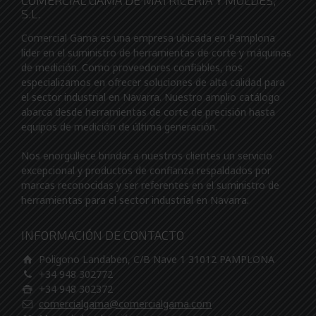
COMERCIAL GAMA DE MATRICERIA Y MOLDES,
S.L.
Comercial Gama es una empresa ubicada en Pamplona
líder en el suministro de herramientas de corte y máquinas
de medición. Como proveedores confiables, nos
especializamos en ofrecer soluciones de alta calidad para
el sector industrial en Navarra. Nuestro amplio catálogo
abarca desde herramientas de corte de precisión hasta
equipos de medición de última generación.
Nos enorgullece brindar a nuestros clientes un servicio
excepcional y productos de confianza respaldados por
marcas reconocidas y ser referentes en el suministro de
herramientas para el sector industrial en Navarra.
INFORMACIÓN DE CONTACTO
Poligono Landaben, C/B Nave 1 31012 PAMPLONA
+34 948 302772
+34 948 302372
comercialgama@comercialgama.com