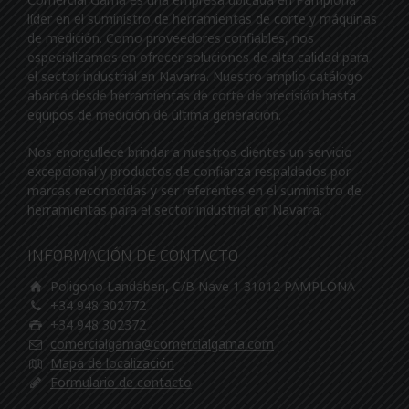
líder en el suministro de herramientas de corte y máquinas
de medición. Como proveedores confiables, nos
especializamos en ofrecer soluciones de alta calidad para
el sector industrial en Navarra. Nuestro amplio catálogo
abarca desde herramientas de corte de precisión hasta
equipos de medición de última generación.
Nos enorgullece brindar a nuestros clientes un servicio
excepcional y productos de confianza respaldados por
marcas reconocidas y ser referentes en el suministro de
herramientas para el sector industrial en Navarra.
INFORMACIÓN DE CONTACTO
Poligono Landaben, C/B Nave 1 31012 PAMPLONA
+34 948 302772
+34 948 302372
comercialgama@comercialgama.com
Mapa de localización
Formulario de contacto