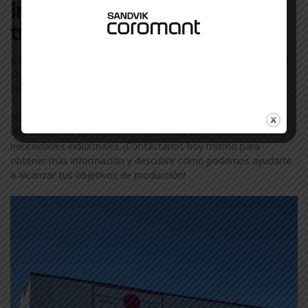
Industriales con las que
trabajamos en La Rioja
Además de Apfel, colaboramos con otras marcas líderes en el
sector industrial en La Rioja. Descubre más sobre nuestra
amplia gama de marcas visitando nuestra
página de marcas
.
No te conformes con menos. Confía en ComercialGama, tu
distribuidor de confianza de Apfel en La Rioja, para todas tus
necesidades industriales. ¡Contáctanos hoy mismo para
obtener más información y descubrir cómo podemos ayudarte
a alcanzar tus objetivos de producción!